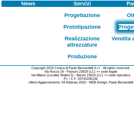
News
Servizi
Pa
Progettazione
Ot
Prototipazione
Proge
Realizzazione
Vendita 
attrezzature
Produzione
Copyright 2019 Conica di Paolo Bernardelli S.r.l. - All rights reserved.
Via Rocca 18 - Pasturo 23818 (LC) >> sede legale
Via Milano (Localita' Mulino 5) - Barzio 23816 (LC) >> sede operativa
P.I. / C.F. 03741030138
Ultimo Aggiornamento: 04 febbraio 2020 - WEB Design: Paolo Bernardelli