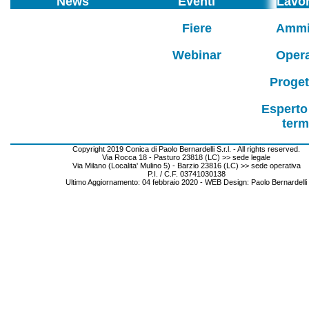
News
Eventi
Lavor
Fiere
Ammin
Webinar
Oper
Proget
Esperto
term
Copyright 2019 Conica di Paolo Bernardelli S.r.l. - All rights reserved.
Via Rocca 18 - Pasturo 23818 (LC) >> sede legale
Via Milano (Localita' Mulino 5) - Barzio 23816 (LC) >> sede operativa
P.I. / C.F. 03741030138
Ultimo Aggiornamento: 04 febbraio 2020 - WEB Design: Paolo Bernardelli